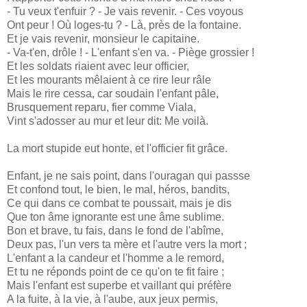
- Tu veux t'enfuir ? - Je vais revenir. - Ces voyous
Ont peur ! Où loges-tu ? - Là, près de la fontaine.
Et je vais revenir, monsieur le capitaine.
- Va-t'en, drôle ! - L'enfant s'en va. - Piège grossier !
Et les soldats riaient avec leur officier,
Et les mourants mêlaient à ce rire leur râle
Mais le rire cessa, car soudain l'enfant pâle,
Brusquement reparu, fier comme Viala,
Vint s'adosser au mur et leur dit: Me voilà.
La mort stupide eut honte, et l'officier fit grâce.
Enfant, je ne sais point, dans l'ouragan qui passse
Et confond tout, le bien, le mal, héros, bandits,
Ce qui dans ce combat te poussait, mais je dis
Que ton âme ignorante est une âme sublime.
Bon et brave, tu fais, dans le fond de l'abîme,
Deux pas, l'un vers ta mère et l'autre vers la mort ;
L'enfant a la candeur et l'homme a le remord,
Et tu ne réponds point de ce qu'on te fit faire ;
Mais l'enfant est superbe et vaillant qui préfère
A la fuite, à la vie, à l'aube, aux jeux permis,