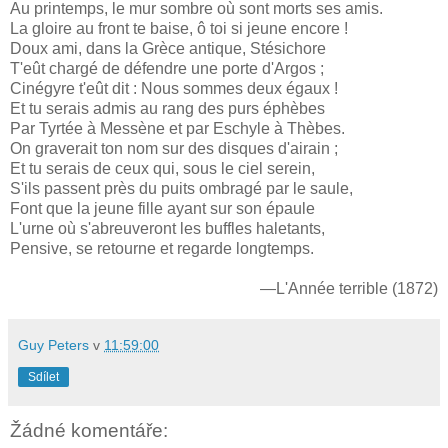
Au printemps, le mur sombre où sont morts ses amis.
La gloire au front te baise, ô toi si jeune encore !
Doux ami, dans la Grèce antique, Stésichore
T'eût chargé de défendre une porte d'Argos ;
Cinégyre t'eût dit : Nous sommes deux égaux !
Et tu serais admis au rang des purs éphèbes
Par Tyrtée à Messène et par Eschyle à Thèbes.
On graverait ton nom sur des disques d'airain ;
Et tu serais de ceux qui, sous le ciel serein,
S'ils passent près du puits ombragé par le saule,
Font que la jeune fille ayant sur son épaule
L'urne où s'abreuveront les buffles haletants,
Pensive, se retourne et regarde longtemps.
—L'Année terrible (1872)
Guy Peters
v
11:59:00
Sdílet
Žádné komentáře: